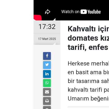
17:32
Kahvaltı içi
domates kı
17 Mart 2025
tarifi, enfes
Herkese merhab
en basit ama bir
bir tasarıma sahi
kahvaltı tarifi 
Umarım beğenir