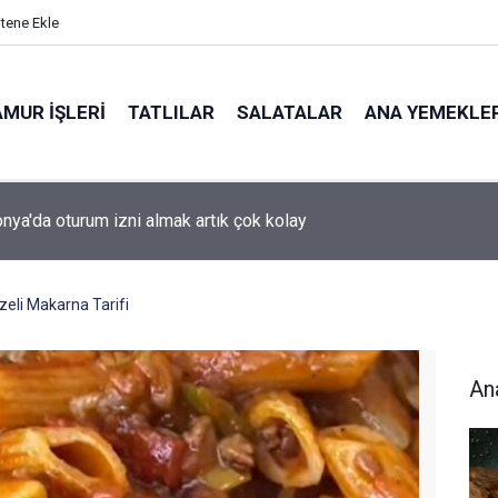
itene Ekle
MUR İŞLERI
TATLILAR
SALATALAR
ANA YEMEKLE
ya'da oturum izni almak artık çok kolay
zeli Makarna Tarifi
An