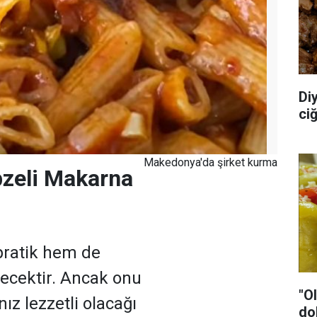
Diy
ci
Makedonya'da şirket kurma
bzeli Makarna
ratik hem de
yecektir. Ancak onu
"O
ız lezzetli olacağı
dol