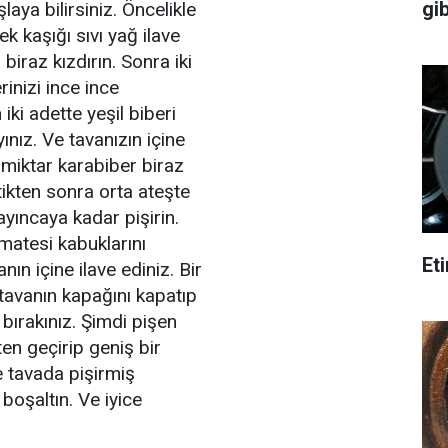
gib
ya bilirsiniz. Öncelikle
ek kaşığı sıvı yağ ilave
biraz kızdırın. Sonra iki
erinizi ince ince
iki adette yeşil biberi
ınız. Ve tavanızın içine
r miktar karabiber biraz
ttikten sonra orta ateşte
ayıncaya kadar pişirin.
matesi kabuklarını
Eti
ın içine ilave ediniz. Bir
 tavanın kapağını kapatıp
bırakınız. Şimdi pişen
n geçirip geniş bir
e tavada pişirmiş
boşaltın. Ve iyice