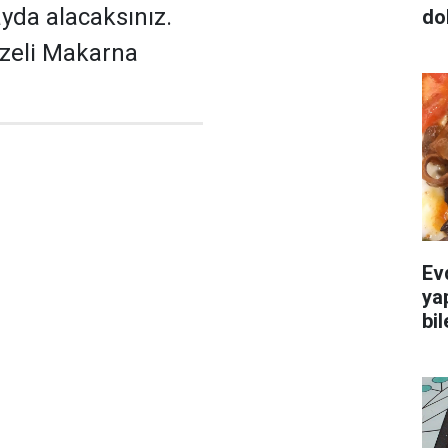
ayda alacaksınız.
do
bzeli Makarna
Evd
yap
bi