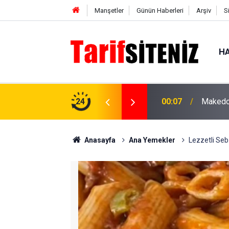
Manşetler
Günün Haberleri
Arşiv
S
HA
ızartması tarifi, enfes ve lezzetli
24
00:07
Makedon
Anasayfa
Ana Yemekler
Lezzetli Seb