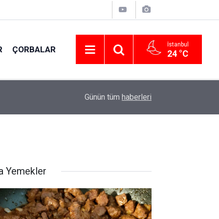
İstanbul
R
ÇORBALAR
24 °C
15:20
Terbiyeli Ispanak çorbası tarifi; Deneyen vazg
Günün tüm
haberleri
a Yemekler