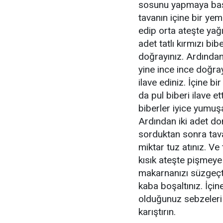
sosunu yapmaya başla
tavanın içine bir yem
edip orta ateşte yağı 
adet tatlı kırmızı bib
doğrayınız. Ardından 
yine ince ince doğray
ilave ediniz. İçine bi
da pul biberi ilave e
biberler iyice yumuş
Ardından iki adet do
sorduktan sonra tavan
miktar tuz atınız. Ve
kısık ateşte pişmeye 
makarnanızı süzgeçte
kaba boşaltınız. İçin
olduğunuz sebzeleri 
karıştırın.