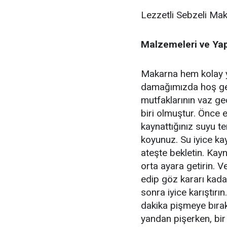
Lezzetli Sebzeli Mak
Malzemeleri ve Yapı
Makarna hem kolay y
damağımızda hoş gel
mutfaklarının vaz g
biri olmuştur. Önce el
kaynattığınız suyu 
koyunuz. Su iyice k
ateşte bekletin. Kay
orta ayara getirin. V
edip göz kararı kada
sonra iyice karıştırın
dakika pişmeye bırak
yandan pişerken, bi