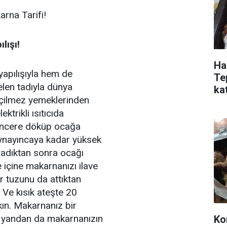
arna Tarifi!
lışı!
Ha
apılışıyla hem de
Te
en tadıyla dünya
ka
eçilmez yemeklerinden
ektrikli ısıtıcıda
tencere döküp ocağa
aynayıncaya kadar yüksek
nadıktan sonra ocağı
e içine makarnanızı ilave
r tuzunu da attıktan
. Ve kısık ateşte 20
ın. Makarnanız bir
r yandan da makarnanızın
Ko