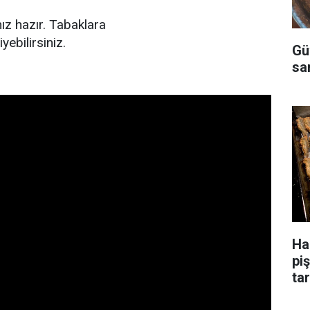
z hazır. Tabaklara
yebilirsiniz.
Gü
sa
Ha
pi
tar