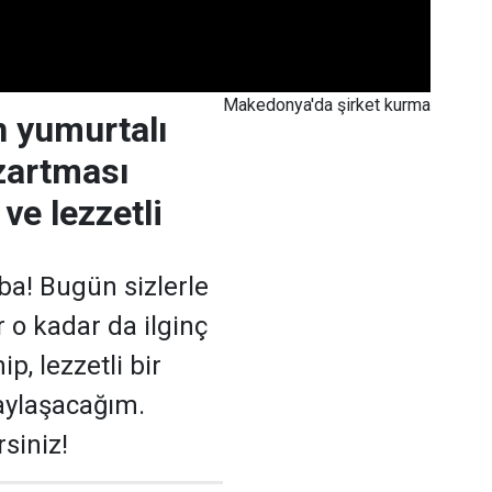
Makedonya'da şirket kurma
n yumurtalı
zartması
 ve lezzetli
a! Bugün sizlerle
 o kadar da ilginç
p, lezzetli bir
paylaşacağım.
siniz!