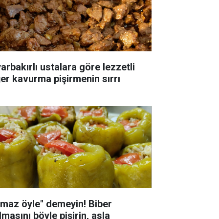
arbakırlı ustalara göre lezzetli
ğer kavurma pişirmenin sırrı
lmaz öyle" demeyin! Biber
masını böyle pişirin, asla