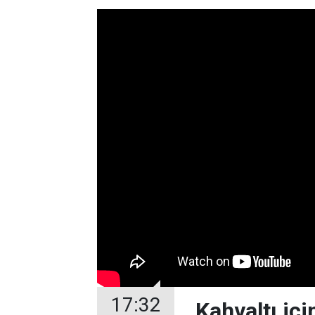
17:32
Kahvaltı içi