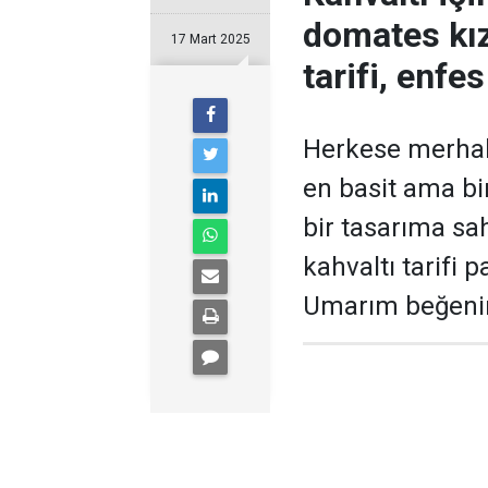
domates kı
17 Mart 2025
tarifi, enfes
Herkese merhab
en basit ama bir
bir tasarıma sahi
kahvaltı tarifi 
Umarım beğenir