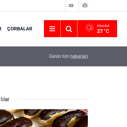
İstanbul
R
ÇORBALAR
27 °C
15:20
Terbiyeli Ispanak çorbası tarifi; Deneyen vazg
Günün tüm
haberleri
lılar