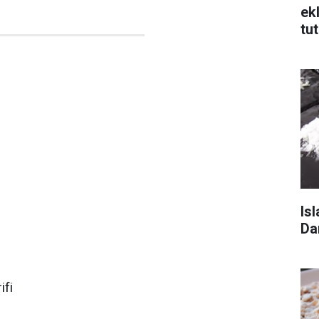
ek
tu
Isl
Da
ifi