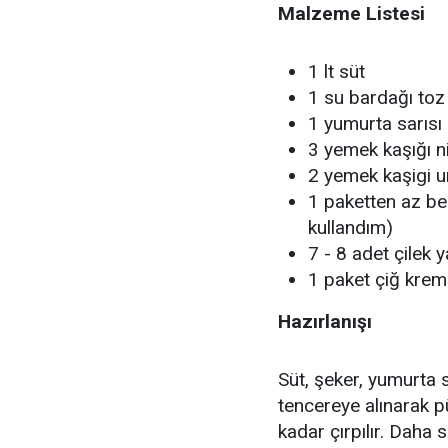
Malzeme Listesi
1 lt süt
1 su bardağı toz
1 yumurta sarısı
3 yemek kaşığı n
2 yemek kaşigi u
1 paketten az be
kullandım)
7 - 8 adet çilek
1 paket çiğ kre
Hazırlanışı
Süt, şeker, yumurta s
tencereye alınarak 
kadar çırpılır. Daha 