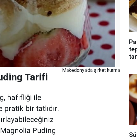
Pa
tep
tar
Makedonya'da şirket kurma
ding Tarifi
 hafifliği ile
 pratik bir tatlıdır.
ırlayabileceğiniz
 Magnolia Puding
Sü