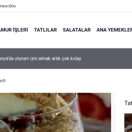
itene Ekle
MUR İŞLERI
TATLILAR
SALATALAR
ANA YEMEKLE
ya'da oturum izni almak artık çok kolay
ifi
Tat