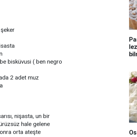
 şeker
Pa
isasta
le
n
bi
be bisküvusi ( ben negro
 yada 2 adet muz
ma
arısı, nişasta, un bir
pürüzsüz hale gelene
sonra orta ateşte
Os