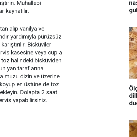
na
ştırın. Muhallebi
gü
 kaynatılır.
an alıp vanilya ve
ndır yardımıyla pürüzsüz
rıştırılır. Bisküvileri
 Servis kasesine veya cup a
toz halindeki bisküviden
n yan taraflarına
da muzu dizin ve üzerine
koyup en üstüne de toz
Öl
 ekleyin. Dolapta 2 saat
dil
rvis yapabilirsiniz.
du