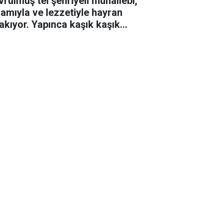
vrulmuş tel şehriyeli muhallebi,
vamıyla ve lezzetiyle hayran
rakıyor. Yapınca kaşık kaşık
yorsunuz