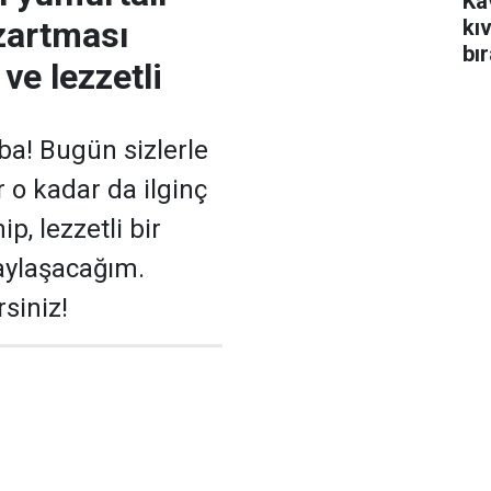
Ka
zartması
kı
bı
 ve lezzetli
yi
a! Bugün sizlerle
 o kadar da ilginç
p, lezzetli bir
paylaşacağım.
siniz!