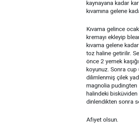
kaynayana kadar karı
kıvamına gelene kadar
Kıvama gelince ocakt
kremayı ekleyip blea
kıvama gelene kadar ka
toz haline getirilir.
önce 2 yemek kaşığı 
koyunuz. Sonra cup u
dilimlenmiş çilek ya
magnolia pudingten 
halindeki bisküviden
dinlendikten sonra se
Afiyet olsun.