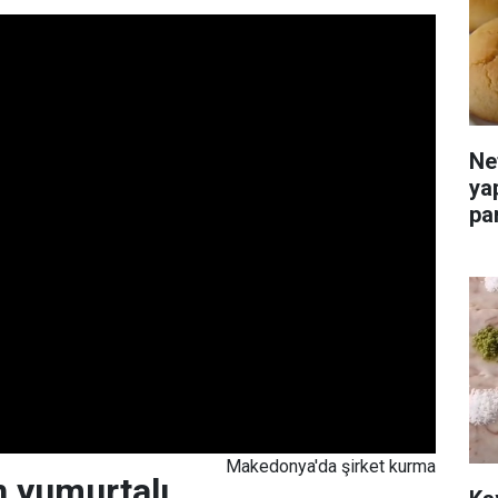
Ne
ya
par
Makedonya'da şirket kurma
n yumurtalı