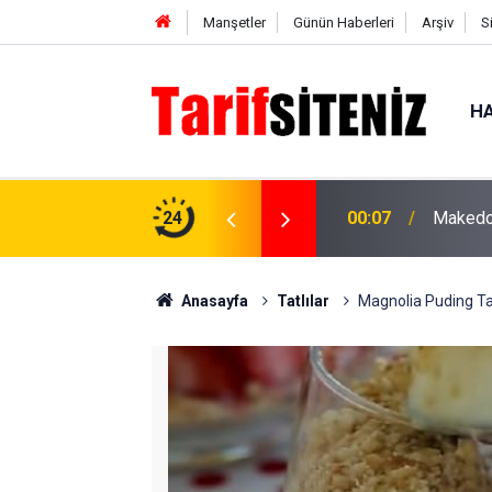
Manşetler
Günün Haberleri
Arşiv
S
HA
ızartması tarifi, enfes ve lezzetli
24
00:07
Makedon
Anasayfa
Tatlılar
Magnolia Puding Tar