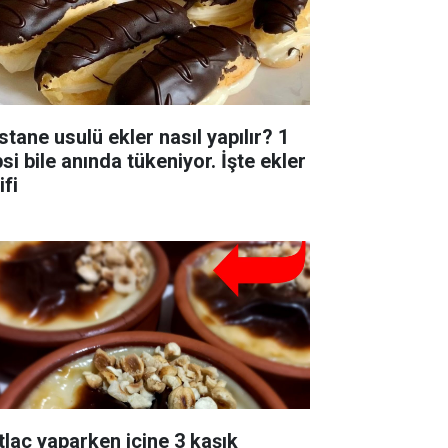
stane usulü ekler nasıl yapılır? 1
si bile anında tükeniyor. İşte ekler
ifi
tlaç yaparken içine 3 kaşık