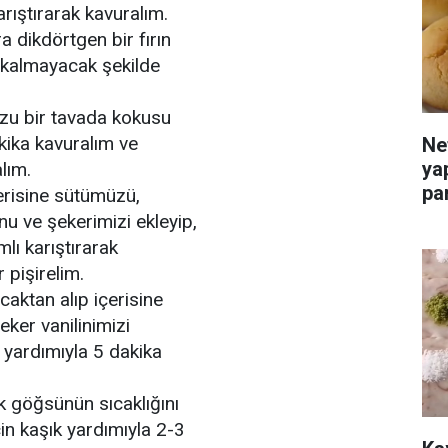
rıştırarak kavuralım.
 dikdörtgen bir fırın
 kalmayacak şekilde
u bir tavada kokusu
kika kavuralım ve
Ne
ya
lım.
par
erisine sütümüzü,
 ve şekerimizi ekleyip,
lı karıştırarak
 pişirelim.
caktan alıp içerisine
eker vanilinimizi
 yardımıyla 5 dakika
k göğsünün sıcaklığını
in kaşık yardımıyla 2-3