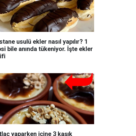
stane usulü ekler nasıl yapılır? 1
si bile anında tükeniyor. İşte ekler
ifi
tlaç yaparken içine 3 kaşık