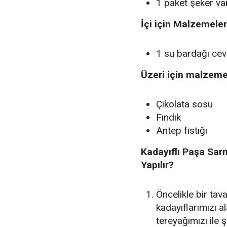
1 paket şeker van
İçi için Malzemeler
1 su bardağı cev
Üzeri için malzeme
Çikolata sosu
Fındık
Antep fıstığı
Kadayıflı Paşa Sarm
Yapılır?
Öncelikle bir tava
kadayıflarımızı a
tereyağımızı ile 