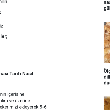
ilin
na
gü
;
iz
ler;
Öl
ası Tarifi Nasıl
dil
du
nın içerisine
lalım ve üzerine
şekerimizi ekleyerek 5-6