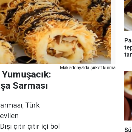
Pa
tep
tar
Makedonya'da şirket kurma
çi Yumuşacık:
aşa Sarması
Sarması, Türk
evilen
ışı çıtır çıtır içi bol
Sü