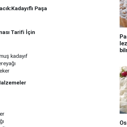
acık:
Kadayıflı Paşa
ası Tarifi İçin
Pa
le
bi
muş kadayıf
ereyağı
eker
Malzemeler
er
ğı
Os