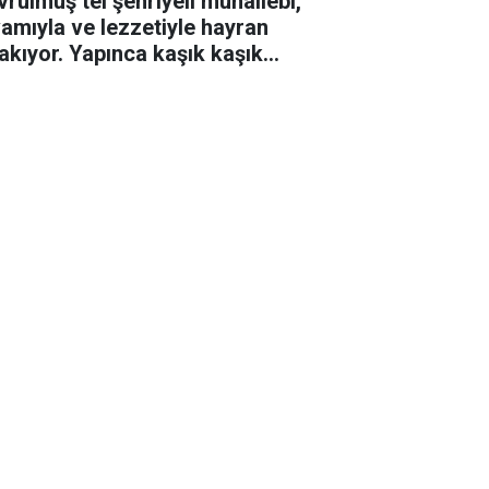
vrulmuş tel şehriyeli muhallebi,
vamıyla ve lezzetiyle hayran
rakıyor. Yapınca kaşık kaşık
yorsunuz