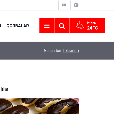
İstanbul
R
ÇORBALAR
24 °C
15:20
Terbiyeli Ispanak çorbası tarifi; Deneyen vazg
Günün tüm
haberleri
lılar