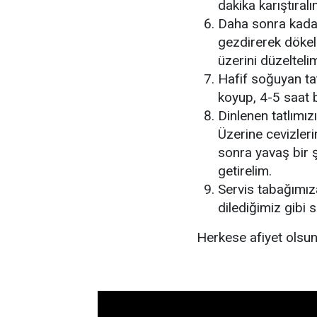
dakika karıştıralı
Daha sonra kaday
gezdirerek dökeli
üzerini düzelteli
Hafif soğuyan ta
koyup, 4-5 saat b
Dinlenen tatlımız
Üzerine cevizleri
sonra yavaş bir ş
getirelim.
Servis tabağımız
dilediğimiz gibi s
Herkese afiyet olsun