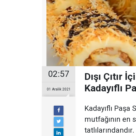
02:57
Dışı Çıtır İ
Kadayıflı P
01 Aralık 2021
Kadayıflı Paşa 
mutfağının en s
tatlılarındandır. D