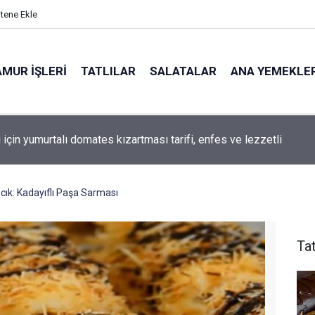
itene Ekle
MUR İŞLERI
TATLILAR
SALATALAR
ANA YEMEKLE
ya'da oturum izni almak artık çok kolay
acık: Kadayıflı Paşa Sarması
Tat