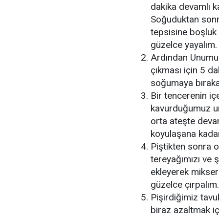
dakika devamlı ka
Soğuduktan sonra
tepsisine boşluk
güzelce yayalım.
Ardından Unumuz
çıkması için 5 da
soğumaya bıraka
Bir tencerenin iç
kavurduğumuz unu
orta ateşte devam
koyulaşana kadar
Piştikten sonra o
tereyağımızı ve ş
ekleyerek mikser
güzelce çırpalım.
Pişirdiğimiz tavu
biraz azaltmak iç