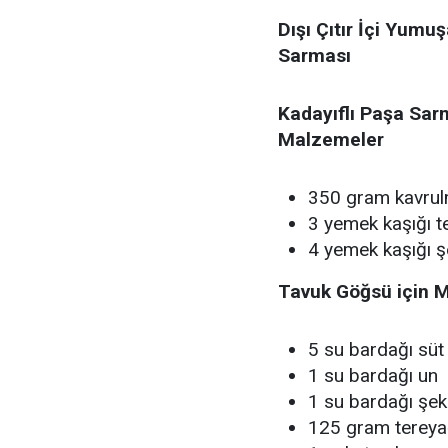
Dışı Çıtır İçi Yumuş
Sarması
Kadayıflı Paşa Sarm
Malzemeler
350 gram kavrul
3 yemek kaşığı t
4 yemek kaşığı ş
Tavuk Göğsü için 
5 su bardağı süt
1 su bardağı un
1 su bardağı şek
125 gram tereya