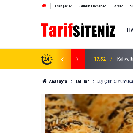
Manşetler
Günün Haberleri
Arşiv
S
HA
ızartması tarifi, enfes ve lezzetli
24
00:07
Makedon
Anasayfa
Tatlılar
Dışı Çıtır İçi Yumuş