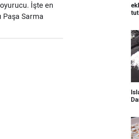
oyurucu. İşte en
ek
tu
flı Paşa Sarma
Isl
Da