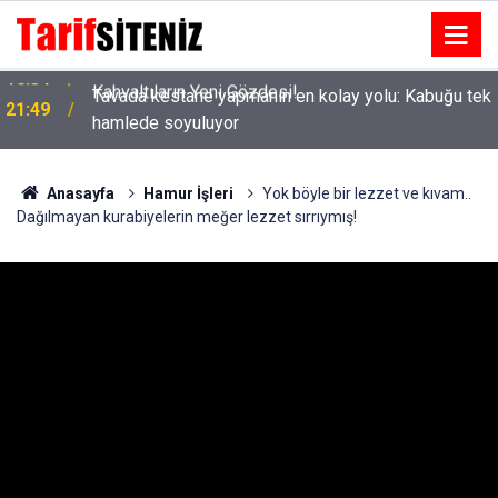
Tavada kestane yapmanın en kolay yolu: Kabuğu tek
21:49
hamlede soyuluyor
Anasayfa
Hamur İşleri
Yok böyle bir lezzet ve kıvam..
Dağılmayan kurabiyelerin meğer lezzet sırrıymış!