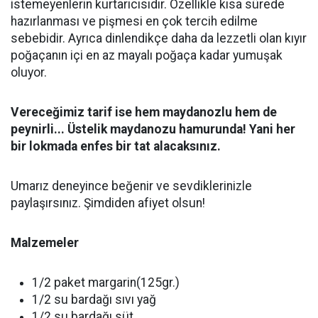
istemeyenlerin kurtarıcısıdır. Özellikle kısa sürede
hazırlanması ve pişmesi en çok tercih edilme
sebebidir. Ayrıca dinlendikçe daha da lezzetli olan kıyır
poğaçanın içi en az mayalı poğaça kadar yumuşak
oluyor.
Vereceğimiz tarif ise hem maydanozlu hem de
peynirli... Üstelik maydanozu hamurunda! Yani her
bir lokmada enfes bir tat alacaksınız.
Umarız deneyince beğenir ve sevdiklerinizle
paylaşırsınız. Şimdiden afiyet olsun!
Malzemeler
1/2 paket margarin(125gr.)
1/2 su bardağı sıvı yağ
1/2 su bardağı süt