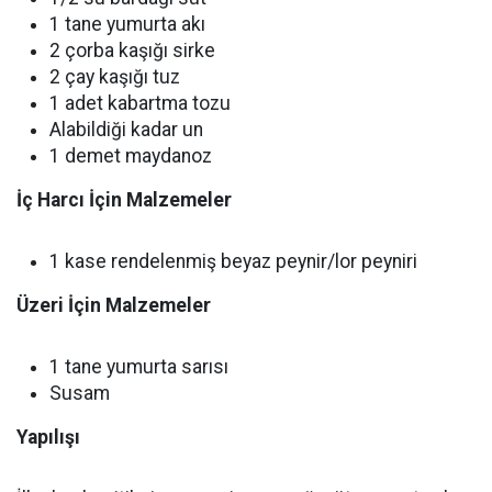
1 tane yumurta akı
2 çorba kaşığı sirke
2 çay kaşığı tuz
1 adet kabartma tozu
Alabildiği kadar un
1 demet maydanoz
İç Harcı İçin Malzemeler
1 kase rendelenmiş beyaz peynir/lor peyniri
Üzeri İçin Malzemeler
1 tane yumurta sarısı
Susam
Yapılışı