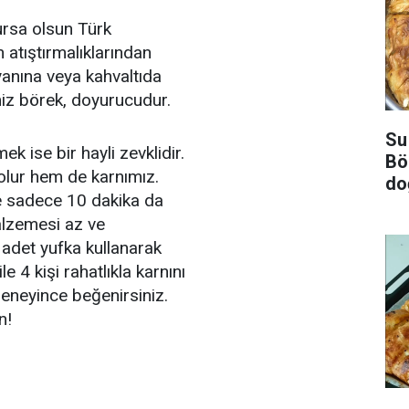
lursa olsun Türk
 atıştırmalıklarından
yanına veya kahvaltıda
miz börek, doyurucudur.
Su
k ise bir hayli zevklidir.
Bö
lur hem de karnımız.
do
se sadece 10 dakika da
malzemesi az ve
adet yufka kullanarak
e 4 kişi rahatlıkla karnını
deneyince beğenirsiniz.
n!