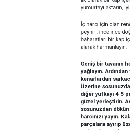
yumurtayı aktarın, iyi
İç harcı için olan re
peyniri, ince ince 
baharatları bir kap i
alarak harmanlayın.
Geniş bir tavanın he
yağlayın. Ardından 
kenarlardan sarkac
Üzerine sosunuzdan
diğer yufkayı 4-5 p
güzel yerleştirin. 
sosunuzdan dökün v
harcınızı yayın. Ka
parçalara ayırıp üz