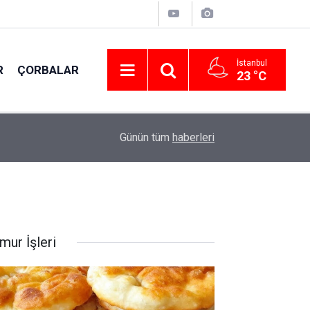
İstanbul
R
ÇORBALAR
23 °C
15:20
Terbiyeli Ispanak çorbası tarifi; Deneyen vazg
Günün tüm
haberleri
mur İşleri