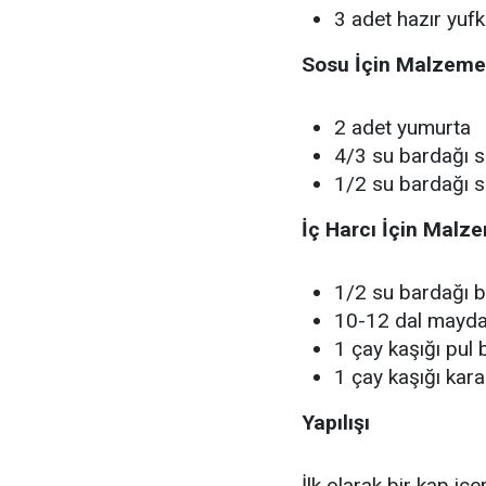
3 adet hazır yuf
Sosu İçin Malzeme
2 adet yumurta
4/3 su bardağı s
1/2 su bardağı s
İç Harcı İçin Malz
1/2 su bardağı b
10-12 dal mayd
1 çay kaşığı pul 
1 çay kaşığı kar
Yapılışı
İlk olarak bir kap içe