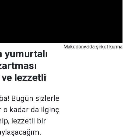
Makedonya'da şirket kurma
n yumurtalı
zartması
 ve lezzetli
a! Bugün sizlerle
 o kadar da ilginç
p, lezzetli bir
paylaşacağım.