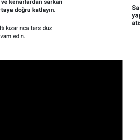
 ve kenarlardan sarkan
Sa
ortaya doğru katlayın.
ya
atı
ltı kızarınca ters düz
ar
evam edin.