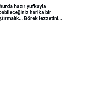
hurda hazır yufkayla
pabileceğiniz harika bir
ştırmalık... Börek lezzetini
atmıyor