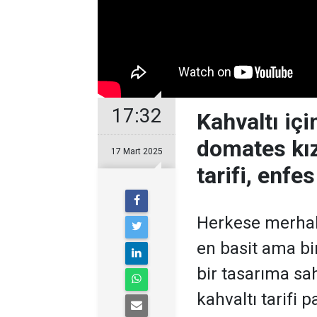
17:32
Kahvaltı içi
domates kı
17 Mart 2025
tarifi, enfes
Herkese merhab
en basit ama bir
bir tasarıma sahi
kahvaltı tarifi 