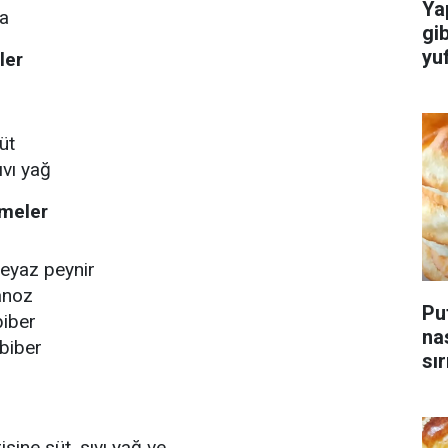
Yap
ka
gib
yu
ler
üt
ıvı yağ
emeler
eyaz peynir
anoz
Pu
biber
nasıl y
abiber
sır
risine süt, sıvı yağ ve