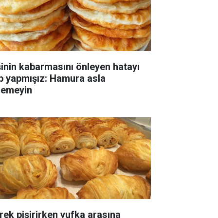
şinin kabarmasını önleyen hatayı
p yapmışız: Hamura asla
lemeyin
rek pişirirken yufka arasına