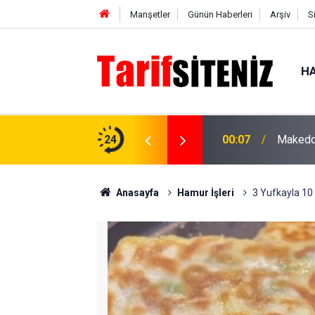
Manşetler
Günün Haberleri
Arşiv
S
HA
ızartması tarifi, enfes ve lezzetli
24
00:07
Makedon
Anasayfa
Hamur İşleri
3 Yufkayla 10 