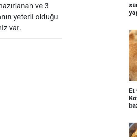
sür
hazırlanan ve 3
ya
nın yeterli olduğu
iz var.
Et
Kö
ba