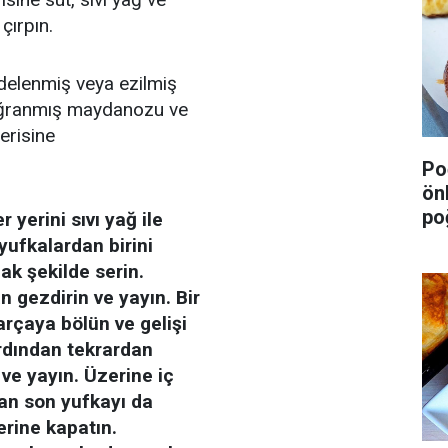
 çırpın.
ndelenmiş veya ezilmiş
doğranmış maydanozu ve
çerisine
Po
ön
po
r yerini sıvı yağ ile
yufkalardan birini
ak şekilde serin.
 gezdirin ve yayın. Bir
arçaya bölün ve gelişi
Ardından tekrardan
e yayın. Üzerine iç
lan son yufkayı da
erine kapatın.