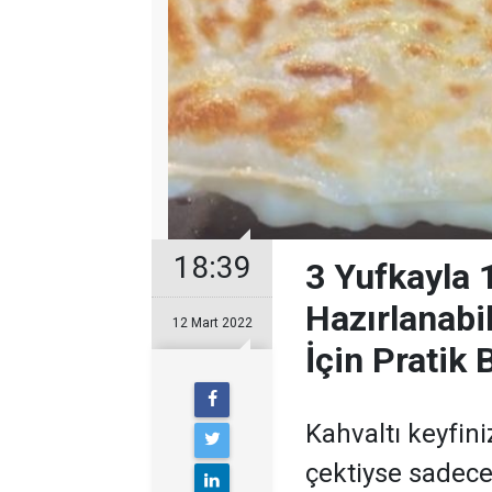
18:39
3 Yufkayla 
Hazırlanabi
12 Mart 2022
İçin Pratik 
Kahvaltı keyfin
çektiyse sadece