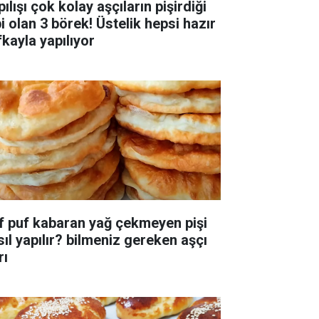
ılışı çok kolay aşçıların pişirdiği
i olan 3 börek! Üstelik hepsi hazır
fkayla yapılıyor
f puf kabaran yağ çekmeyen pişi
apılır? bilmeniz gereken aşçı
rı