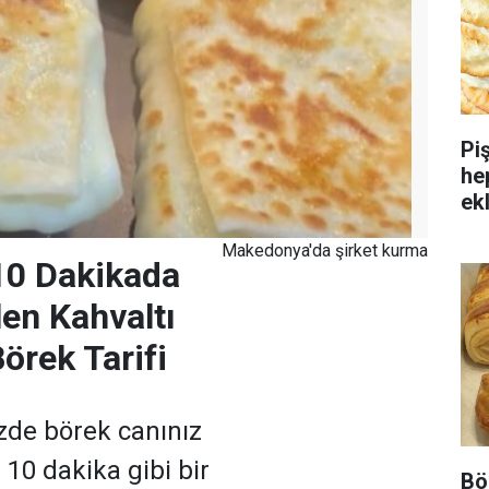
Pi
he
ek
Makedonya'da şirket kurma
10 Dakikada
len Kahvaltı
Börek Tarifi
izde börek canınız
 10 dakika gibi bir
Bö