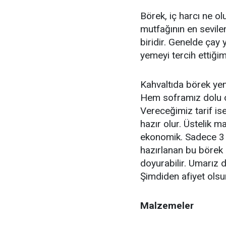
Börek, iç harcı ne o
mutfağının en sevilen
biridir. Genelde çay 
yemeyi tercih ettiği
Kahvaltıda börek yeme
Hem soframız dolu o
Vereceğimiz tarif i
hazır olur. Üstelik 
ekonomik. Sadece 3 
hazırlanan bu börek il
doyurabilir. Umarız 
Şimdiden afiyet olsu
Malzemeler