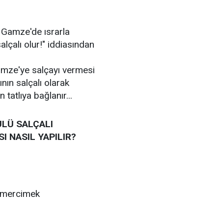
 Gamze'de ısrarla
lçalı olur!" iddiasından
mze'ye salçayı vermesi
ın salçalı olarak
 tatlıya bağlanır...
ULÜ SALÇALI
 NASIL YAPILIR?
ı mercimek