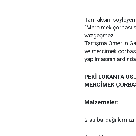
Tam aksini söyleyen
"Mercimek çorbası sa
vazgeçmez...
Tartışma Ömer'in Ga
ve mercimek çorbasın
yapılmasının ardından
PEKİ LOKANTA US
MERCİMEK ÇORBASI
Malzemeler:
2 su bardağı kırmız