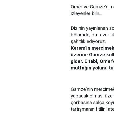
Ömer ve Gamze'nin ol
izleyenler bilir...
Dizinin yayınlanan s
bölümde, bu favori ik
şahitlik ediyoruz.
Kerem'in mercimek
üzerine Gamze koll
gider. E tabi, Öme
mutfağın yolunu tut
Gamze'nin mercimek 
yapacak olması üze
çorbasına salça koy
tartışmanın fitilini at