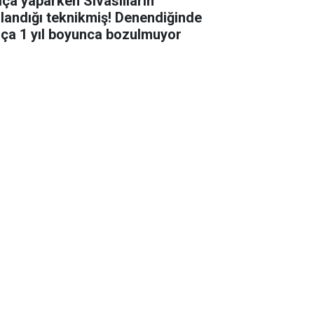
lça yaparken Sivaslıların
llandığı teknikmiş! Denendiğinde
lça 1 yıl boyunca bozulmuyor