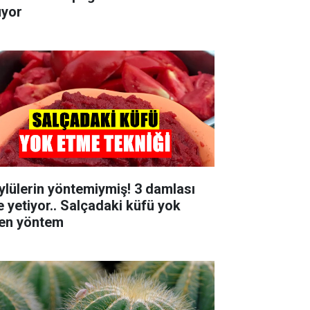
uyor
ylülerin yöntemiymiş! 3 damlası
le yetiyor.. Salçadaki küfü yok
en yöntem