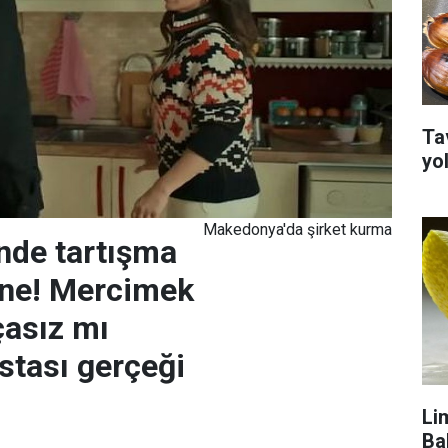
Ta
yo
Makedonya'da şirket kurma
nde tartışma
hne! Mercimek
çasız mı
Ustası gerçeği
Li
Ba