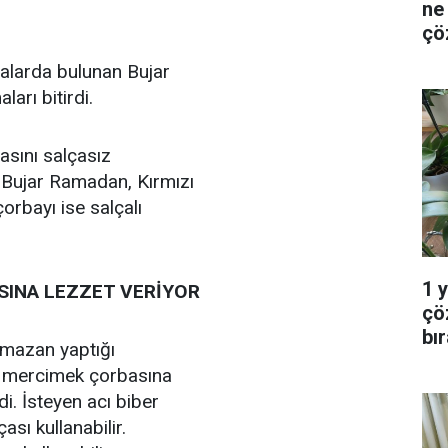
ne
çö
malarda bulunan Bujar
arı bitirdi.
asını salçasız
n Bujar Ramadan, Kırmızı
orbayı ise salçalı
1 
INA LEZZET VERİYOR
çö
bı
mazan yaptığı
n mercimek çorbasına
di. İsteyen acı biber
sı kullanabilir.