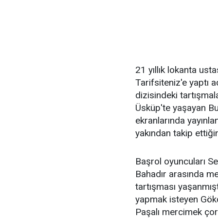
21 yıllık lokanta us
Tarifsiteniz'e yaptı
dizisindeki tartışmal
Üsküp'te yaşayan B
ekranlarında yayınla
yakından takip ettiğin
Başrol oyuncuları Se
Bahadır arasında m
tartışması yaşanmıştı
yapmak isteyen Gökç
Paşalı mercimek çorb