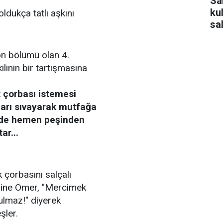
Sa
ku
dukça tatlı aşkını
sa
on bölümü olan 4.
ilinin bir tartışmasına
 çorbası istemesi
arı sıvayarak mutfağa
r'de hemen peşinden
ar...
çorbasını salçalı
rine Ömer, "Mercimek
ulmaz!" diyerek
eşler.