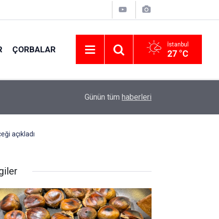
İstanbul
R
ÇORBALAR
27 °C
15:20
Terbiyeli Ispanak çorbası tarifi; Deneyen vazg
Günün tüm
haberleri
eği açıkladı
giler