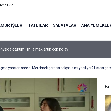
itene Ekle
MUR İŞLERI
TATLILAR
SALATALAR
ANA YEMEKLE
ya'da oturum izni almak artık çok kolay
ışma yaratan sahne! Mercimek çorbası salçasız mı yapılıyor? Ustası gerç
Bil