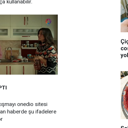
a kullanabilir.
Çi
co
yo
tü
PTI
tışmayı onedio sitesi
nan haberde şu ifadelere
or