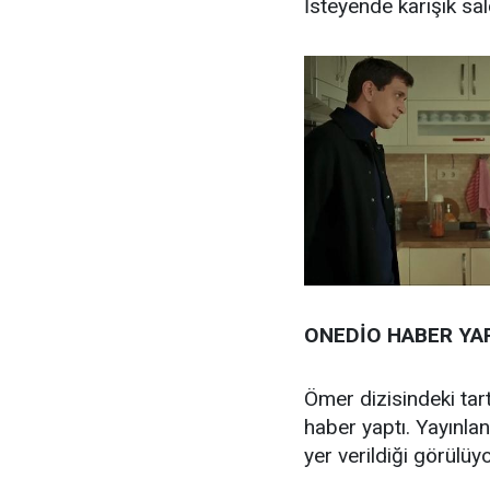
İsteyende karışık salç
ONEDİO HABER YA
Ömer dizisindeki tar
haber yaptı. Yayınla
yer verildiği görülüy