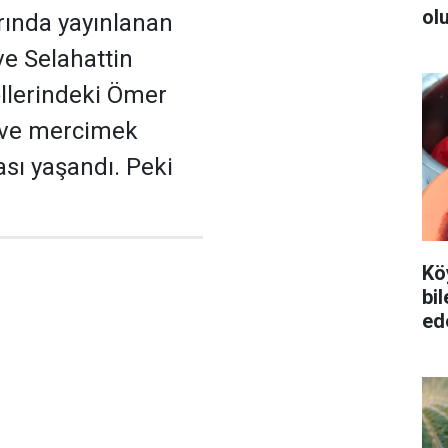
ol
rında yayınlanan
e Selahattin
ollerindeki Ömer
a ve mercimek
ası yaşandı. Peki
Kö
bi
ed