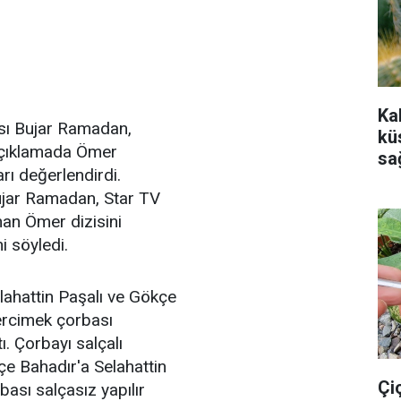
Ka
tası Bujar Ramadan,
kü
 açıklamada Ömer
sa
arı değerlendirdi.
ujar Ramadan, Star TV
nan Ömer dizisini
i söyledi.
lahattin Paşalı ve Gökçe
ercimek çorbası
. Çorbayı salçalı
e Bahadır'a Selahattin
Çi
ası salçasız yapılır