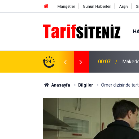
Manşetler
Günün Haberleri
Arşiv
S
HA
ızartması tarifi, enfes ve lezzetli
24
00:07
Makedon
Anasayfa
Bilgiler
Ömer dizisinde tart