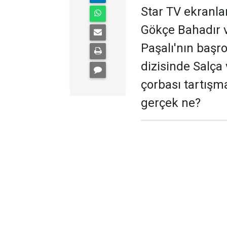
Star TV ekranla
Gökçe Bahadır v
Paşalı'nın başr
dizisinde Salç
çorbası tartışm
gerçek ne?